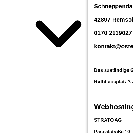
Schneppenda
42897 Remsc
0170 2139027
kontakt@oste
Das zuständige G
Rathhausplatz 3 
Webhostin
STRATO AG
Pascalstraße 10 -