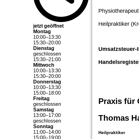
Physiotherapeut
Heilpraktiker (K
jetzt geöffnet
Montag
10
:
00
–
13
:
30
15
:
30
–
20
:
00
Dienstag
Umsatzsteuer-ID
geschlossen
15
:
30
–
21
:
00
Handelsregister
Mittwoch
10
:
00
–
13
:
30
15
:
30
–
20
:
00
Donnerstag
10
:
00
–
13
:
30
15
:
00
–
18
:
00
Freitag
Praxis für
geschlossen
Samstag
13
:
00
–
17
:
00
Thomas Ha
geschlossen
Sonntag
11
:
00
–
14
:
00
Heilpraktiker
15
:
00
–
19
:
00